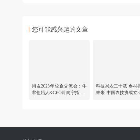
您可能感兴趣的文章
用友2023年校企交流会：牛
科技兴农三十载 乡村
客创始人&CEO叶向宇指出Z
未来-中国农技协成立3
世代校园招聘已变，企业亟
纪念活动暨六届四次
需创新
在京举行