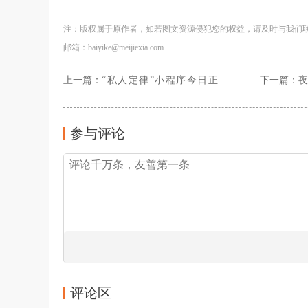
注：版权属于原作者，如若图文资源侵犯您的权益，请及时与我们
邮箱：baiyike@meijiexia.com
上一篇：
“私人定律”小程序今日正式上
下一篇：
线，带你领略古典音乐之美
主
参与评论
评论区