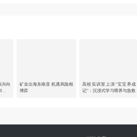
振兴向
矿业出海东南亚 机遇风险相
高校实训室上演“宝宝养成
0周年
博弈
记”：沉浸式学习喂养与急救
理事会