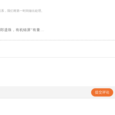
联系，我们将第一时间做出处理。
夜郎遗珠，有机锦屏“有量百万
播培训计划”第一期现场回顾
提交评论