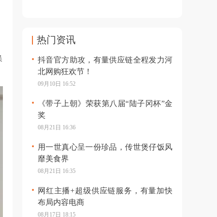
热门资讯
吴
抖音官方助攻，有量供应链全程发力河
北网购狂欢节！
09月10日 16:52
《带子上朝》荣获第八届“陆子冈杯”金
奖
08月21日 16:36
用一世真心呈一份珍品，传世煲仔饭风
靡美食界
08月21日 16:35
网红主播+超级供应链服务，有量加快
布局内容电商
08月17日 18:15