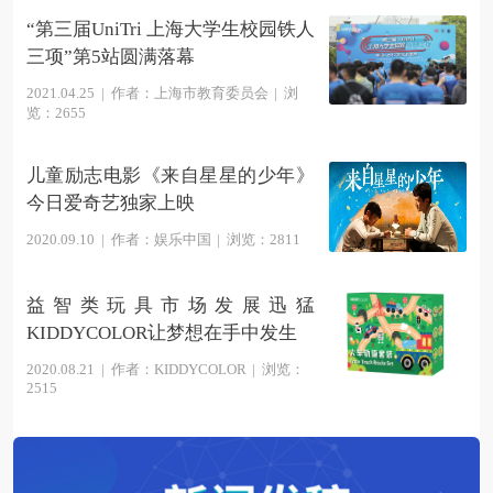
“第三届UniTri 上海大学生校园铁人
三项”第5站圆满落幕
2021.04.25
|
作者：上海市教育委员会
|
浏
览：2655
儿童励志电影《来自星星的少年》
今日爱奇艺独家上映
2020.09.10
|
作者：娱乐中国
|
浏览：2811
益智类玩具市场发展迅猛
KIDDYCOLOR让梦想在手中发生
2020.08.21
|
作者：KIDDYCOLOR
|
浏览：
2515