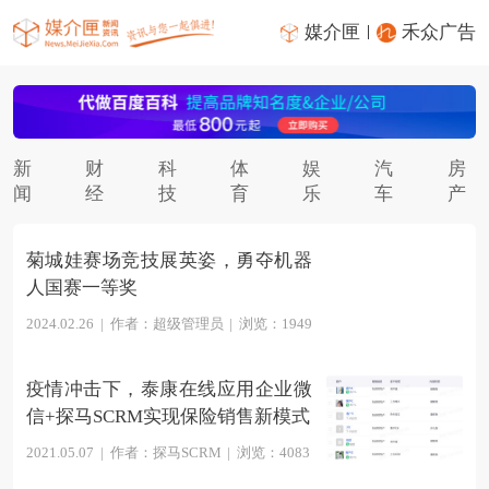
媒介匣
禾众广告
新
财
科
体
娱
汽
房
闻
经
技
育
乐
车
产
菊城娃赛场竞技展英姿，勇夺机器
人国赛一等奖
2024.02.26
|
作者：超级管理员
|
浏览：1949
疫情冲击下，泰康在线应用企业微
信+探马SCRM实现保险销售新模式
2021.05.07
|
作者：探马SCRM
|
浏览：4083