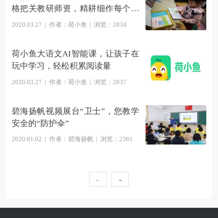
格把关教研师资，精耕细作每个环
节
2020.03.27
|
作者：荷小鱼
|
浏览：2834
荷小鱼大语文AI智能课，让孩子在
玩中学习，轻松积累阅读量
2020.03.27
|
作者：荷小鱼
|
浏览：2837
碧海扬帆视频展台“卫士”，您教学
安全的“防护伞”
2020.01.02
|
作者：碧海扬帆
|
浏览：2361
←
→