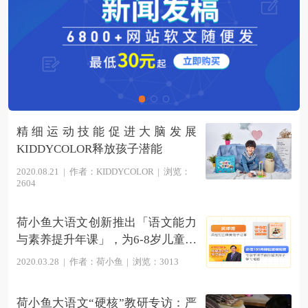
精细运动技能促进大脑发展
KIDDYCOLOR释放孩子潜能
2020.08.21
|
作者：KIDDYCOLOR
|
浏览：
2604
荷小鱼大语文创新推出「语文能力
与素养提升年课」，为6-8岁儿童定
制高阶成长体系
2020.03.28
|
作者：荷小鱼
|
浏览：3013
荷小鱼大语文“硬核”教研专访：严