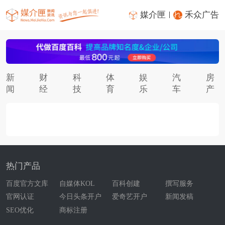
媒介匣
禾众广告
新
财
科
体
娱
汽
房
闻
经
技
育
乐
车
产
热门产品
百度官方文库
自媒体KOL
百科创建
撰写服务
官网认证
今日头条开户
爱奇艺开户
新闻发稿
SEO优化
商标注册